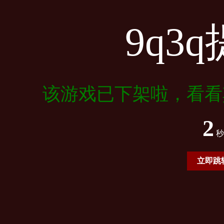
9q3
该游戏已下架啦，看看
2
秒
立即跳