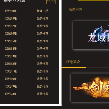
服务器列表
MORE
新游推荐
双线89服
新开一秒
双线88服
强势推荐
双线87服
强势推荐
双线86服
强势推荐
双线85服
强势推荐
双线84服
强势推荐
双线83服
强势推荐
猜您喜欢
双线82服
强势推荐
双线81服
强势推荐
双线80服
强势推荐
双线79服
强势推荐
双线78服
强势推荐
双线77服
强势推荐