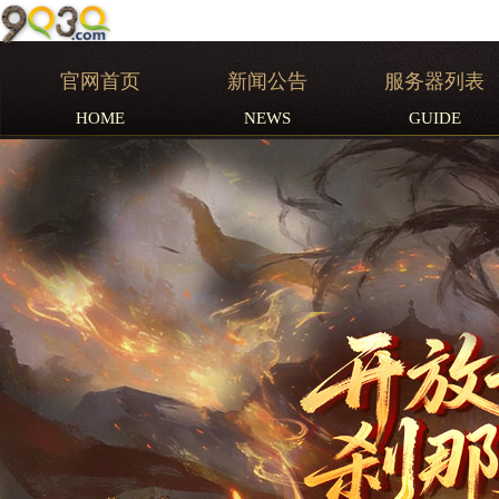
官网首页
新闻公告
服务器列表
HOME
NEWS
GUIDE