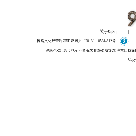
关于9q3q
|
网络文化经营许可证 鄂网文〔2018〕10581-312号
健康游戏忠告：抵制不良游戏 拒绝盗版游戏 注意自我保护
Copy