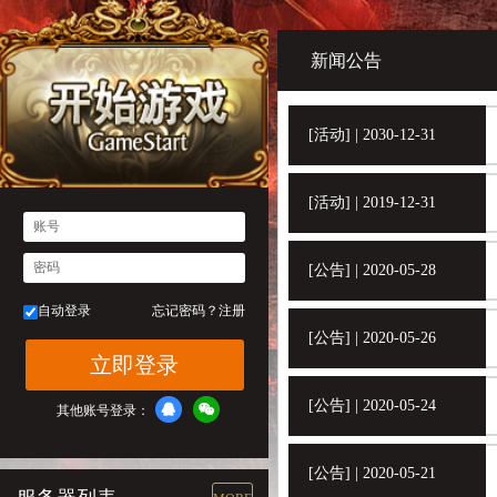
新闻公告
[活动] | 2030-12-31
[活动] | 2019-12-31
账号
密码
[公告] | 2020-05-28
自动登录
忘记密码？
注册
[公告] | 2020-05-26
立即登录
[公告] | 2020-05-24
其他账号登录：
[公告] | 2020-05-21