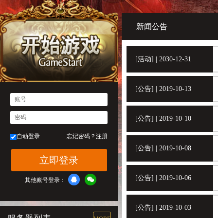
新闻公告
[活动] | 2030-12-31
[公告] | 2019-10-13
账号
密码
[公告] | 2019-10-10
自动登录
忘记密码？
注册
[公告] | 2019-10-08
立即登录
[公告] | 2019-10-06
其他账号登录：
[公告] | 2019-10-03