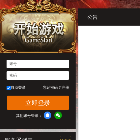
公告
账号
密码
自动登录
忘记密码？
注册
立即登录
其他账号登录：