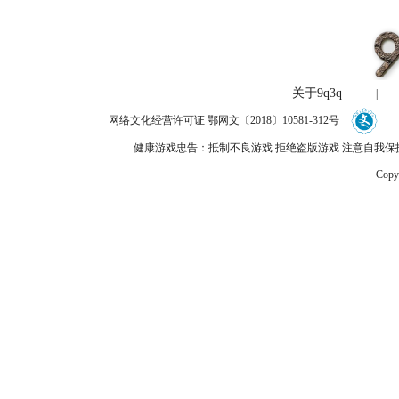
关于9q3q
|
网络文化经营许可证 鄂网文〔2018〕10581-312号
健康游戏忠告：抵制不良游戏 拒绝盗版游戏 注意自我保护
Copy