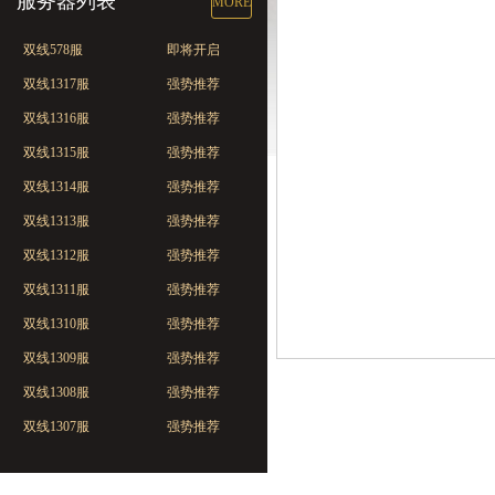
服务器列表
MORE
双线578服
即将开启
双线1317服
强势推荐
双线1316服
强势推荐
双线1315服
强势推荐
双线1314服
强势推荐
双线1313服
强势推荐
双线1312服
强势推荐
双线1311服
强势推荐
双线1310服
强势推荐
双线1309服
强势推荐
双线1308服
强势推荐
双线1307服
强势推荐
双线1306服
强势推荐