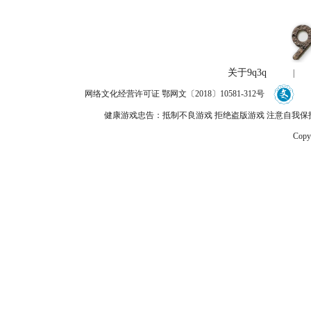
关于9q3q
|
网络文化经营许可证 鄂网文〔2018〕10581-312号
健康游戏忠告：抵制不良游戏 拒绝盗版游戏 注意自我保护
Copy