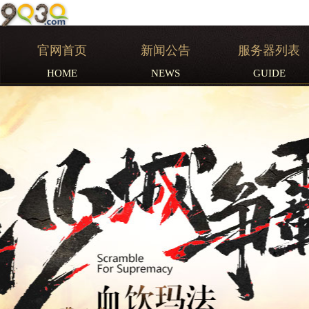
官网首页
新闻公告
服务器列表
HOME
NEWS
GUIDE