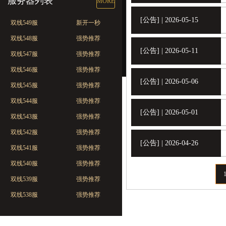
服务器列表
MORE
[公告] | 2026-05-15
双线549服
新开一秒
双线548服
强势推荐
[公告] | 2026-05-11
双线547服
强势推荐
双线546服
强势推荐
[公告] | 2026-05-06
双线545服
强势推荐
双线544服
强势推荐
[公告] | 2026-05-01
双线543服
强势推荐
双线542服
强势推荐
[公告] | 2026-04-26
双线541服
强势推荐
双线540服
强势推荐
双线539服
强势推荐
双线538服
强势推荐
双线537服
强势推荐