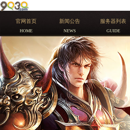
官网首页
新闻公告
服务器列表
HOME
NEWS
GUIDE