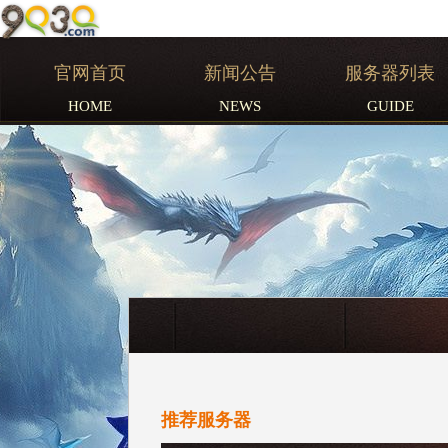
官网首页
新闻公告
服务器列表
HOME
NEWS
GUIDE
推荐服务器