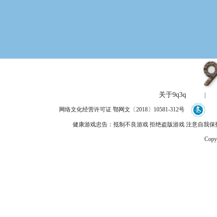
双线366服
强势推荐
双线363服
强势推荐
双线360服
强势推荐
关于9q3q
|
双线357服
强势推荐
网络文化经营许可证 鄂网文〔2018〕10581-312号
健康游戏忠告：抵制不良游戏 拒绝盗版游戏 注意自我保护
双线354服
强势推荐
Copy
双线351服
强势推荐
双线348服
强势推荐