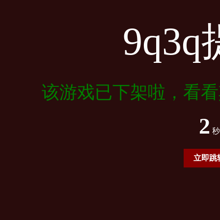
9q3
该游戏已下架啦，看看
2
秒
立即跳