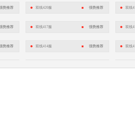
强势推荐
双线420服
强势推荐
双线4
强势推荐
双线417服
强势推荐
双线4
强势推荐
双线414服
强势推荐
双线4
强势推荐
双线411服
强势推荐
双线4
强势推荐
双线408服
强势推荐
双线4
强势推荐
双线405服
强势推荐
双线4
强势推荐
双线402服
强势推荐
双线4