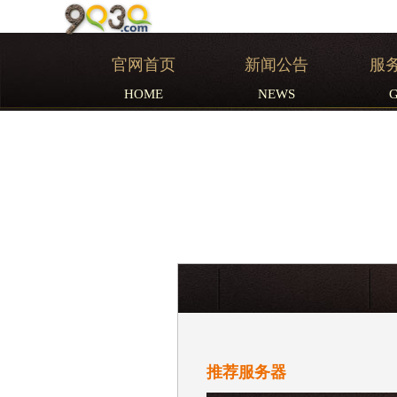
官网首页
新闻公告
服
HOME
NEWS
G
推荐服务器