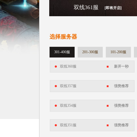
双线361服
[即将开启]
选择服务器
301-400服
201-300服
101-200服
双线360服
新开一秒
双线357服
强势推荐
双线354服
强势推荐
双线351服
强势推荐