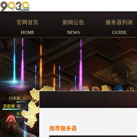
官网首页
新闻公告
服务器列表
HOME
NEWS
GUIDE
推荐服务器