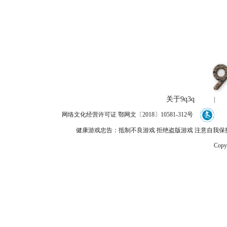
双线327服
强势推荐
双线324服
强势推荐
双线321服
强势推荐
关于9q3q
|
双线318服
强势推荐
网络文化经营许可证 鄂网文〔2018〕10581-312号
健康游戏忠告：抵制不良游戏 拒绝盗版游戏 注意自我保护
双线315服
强势推荐
Copy
双线312服
强势推荐
双线309服
强势推荐