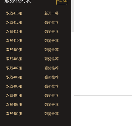
服务器列表
MORE
双线413服
新开一秒
双线412服
强势推荐
双线411服
强势推荐
双线410服
强势推荐
双线409服
强势推荐
双线408服
强势推荐
双线407服
强势推荐
双线406服
强势推荐
双线405服
强势推荐
双线404服
强势推荐
双线403服
强势推荐
双线402服
强势推荐
双线401服
强势推荐