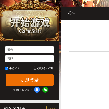
公告
账号
密码
自动登录
忘记密码？
注册
立即登录
其他账号登录：