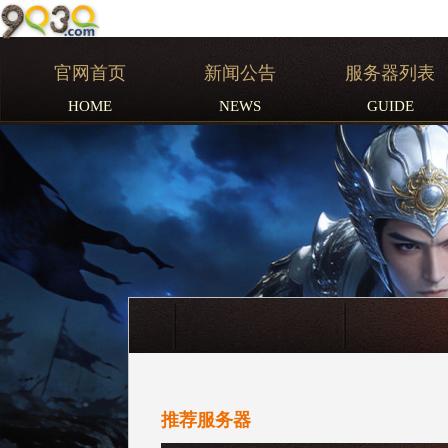
官网首页
新闻公告
服务器列表
HOME
NEWS
GUIDE
推荐服务器