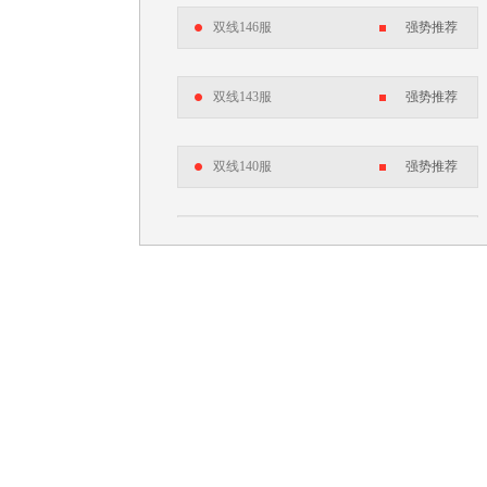
双线146服
强势推荐
双线143服
强势推荐
双线140服
强势推荐
双线137服
强势推荐
双线134服
强势推荐
双线131服
强势推荐
双线128服
强势推荐