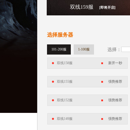
双线159服
[即将开启]
选择服务器
选择：
101-200服
1-100服
双线158服
新开一秒
双线155服
强势推荐
双线152服
强势推荐
双线149服
强势推荐