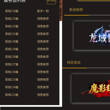
服务器列表
MORE
新游推荐
双线134服
新开一秒
双线133服
强势推荐
双线132服
强势推荐
双线131服
强势推荐
双线130服
强势推荐
双线129服
强势推荐
双线128服
强势推荐
猜您喜欢
双线127服
强势推荐
双线126服
强势推荐
双线125服
强势推荐
双线124服
强势推荐
双线123服
强势推荐
双线122服
强势推荐