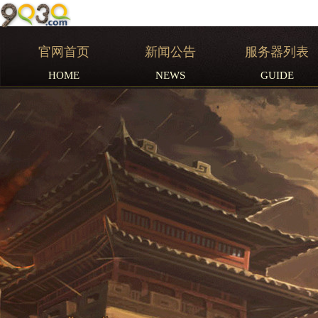
官网首页
新闻公告
服务器列表
HOME
NEWS
GUIDE