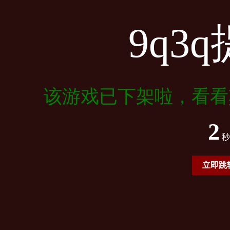
9q3
该游戏已下架啦，看看
2
秒
立即跳