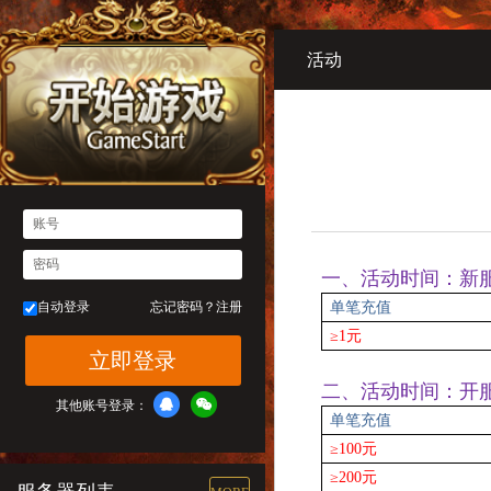
活动
账号
密码
一、活动时间：新服
自动登录
忘记密码？
注册
单笔充值
≥1元
立即登录
二、活动时间：开服
其他账号登录：
单笔充值
≥100元
≥200元