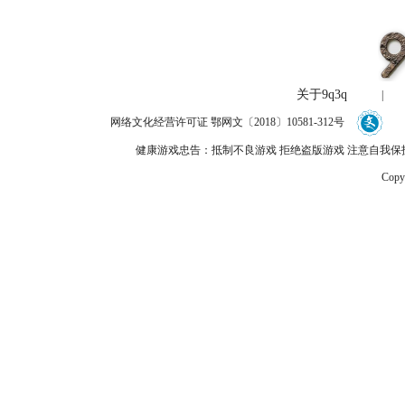
关于9q3q
|
网络文化经营许可证 鄂网文〔2018〕10581-312号
健康游戏忠告：抵制不良游戏 拒绝盗版游戏 注意自我保护
Copy