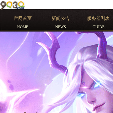
官网首页
新闻公告
服务器列表
HOME
NEWS
GUIDE