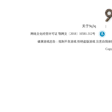
关于9q3q
|
网络文化经营许可证 鄂网文〔2018〕10581-312号
健康游戏忠告：抵制不良游戏 拒绝盗版游戏 注意自我保护
Copy